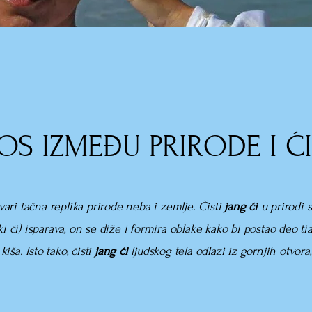
S IZMEĐU PRIRODE I ĆI
tvari tačna replika prirode neba i zemlje. Čisti
jang ći
u prirodi 
ki ći)
isparava, on se diže i formira oblake kako bi postao deo
ti
ša. Isto tako, čisti
jang ći
ljudskog tela odlazi iz gornjih otvora