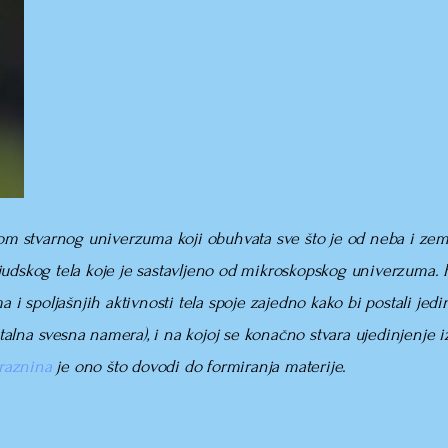
ijom stvarnog univerzuma koji obuhvata sve što je od neba i z
judskog tela koje je sastavljeno od mikroskopskog univerzuma. 
 i spoljašnjih aktivnosti tela spoje zajedno kako bi postali jedi
entalna svesna namera), i na kojoj se konačno stvara ujedinjenje
raznina
je ono što dovodi do formiranja materije.