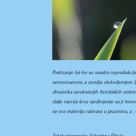
Postizanje lui-he se smatra reprodukc
univerzumom, a zemlja otelovljenjem l
dinamika unutrašnjih fizioloških sistema
dalje razvija kroz sjedinjenje sa ji (m
se sva materija rastvara u prazninu, a
p
Tekst pripremila:
Valentina Šljivić