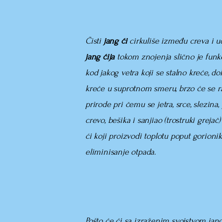
Čisti
jang ći
cirkuliše između creva i ud
jang ćija
tokom znojenja slično je funkc
kod jakog vetra koji se stalno kreće, 
kreće u suprotnom smeru, brzo će se ras
prirode pri čemu se jetra, srce, slezina
crevo, bešika i sanjiao (trostruki greja
ći koji proizvodi toplotu poput gorionik
eliminisanje otpada.
Pošto će ći sa izraženim svojstvom jang