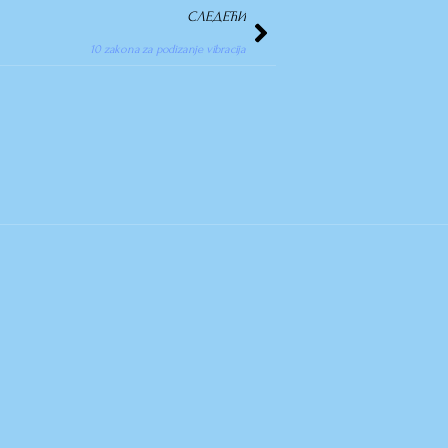
СЛЕДЕЋИ
10 zakona za podizanje vibracija