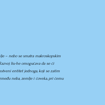
emlje – nebo se smatra makroskopskim
Razvoj liu-he omogućava da se ći
nstveni entitet jednoga, koji se zatim
 između neba, zemlje i čoveka, pri čemu