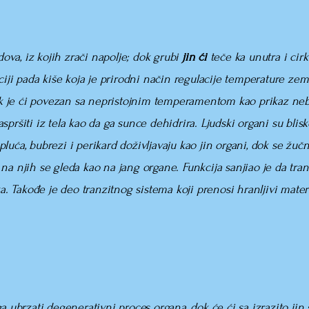
ova, iz kojih zrači napolje; dok grubi
jin ći
teče ka unutra i ci
iji pada kiše koja je prirodni način regulacije temperature zem
dok je ći povezan sa nepristojnim temperamentom kao prikaz neb
pršiti iz tela kao da ga sunce dehidrira. Ljudski organi su blis
, pluća, bubrezi i perikard doživljavaju kao jin organi, dok se žuč
č) na njih se gleda kao na jang organe. Funkcija sanjiao je da tr
a. Takođe je deo tranzitnog sistema koji prenosi hranljivi materija
a ubrzati degenerativni proces organa, dok će ći sa izrazito jin