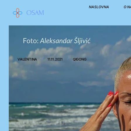
NASLOVNA
O 
OSAM
/
/
VALENTINA
11.11.2021
QIGONG