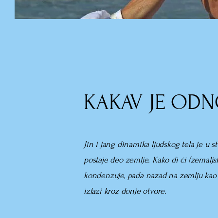
KAKAV JE ODNO
Jin i jang dinamika ljudskog tela je u s
postaje deo zemlje. Kako
di ći
(zemaljs
kondenzuje, pada nazad na zemlju kao ki
izlazi kroz donje otvore.