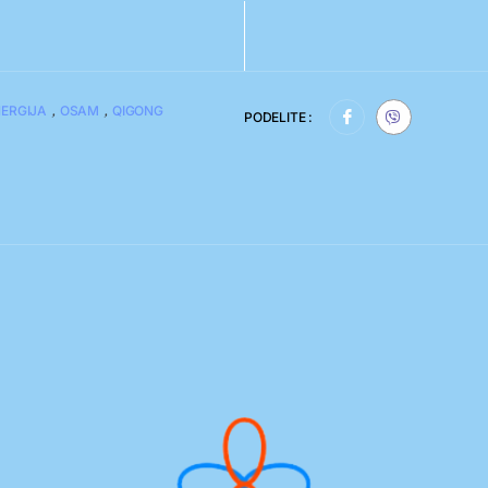
,
,
NERGIJA
OSAM
QIGONG
PODELITE :