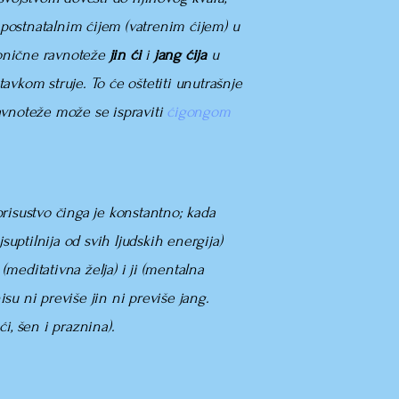
postnatalnim ćijem (vatrenim ćijem)
u
monične ravnoteže
jin ći
i
jang ćija
u
vkom struje. To će oštetiti unutrašnje
ravnoteže može se ispraviti
ćigongom
risustvo činga je konstantno; kada
jsuptilnija od svih ljudskih energija)
meditativna želja) i ji (mentalna
nisu ni previše jin ni previše jang.
, ći, šen i praznina).