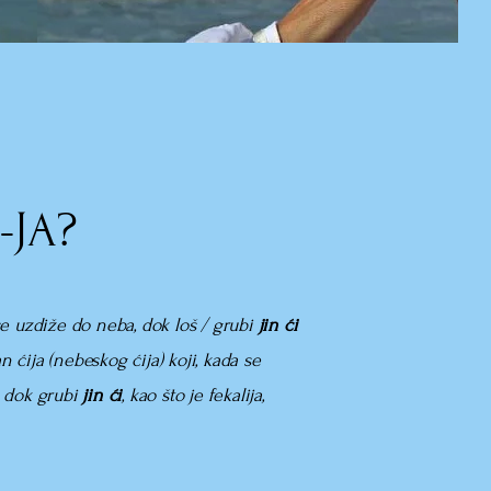
-JA?
se uzdiže do neba, dok loš / grubi
jin ći
an ćija (nebeskog ćija)
koji, kada se
, dok grubi
jin ći
, kao što je fekalija,