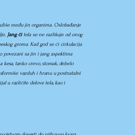
rkuliše među jin organima. Oslobađanje
lje.
Jang ći
tela se ne razlikuje od onog
eskog groma. Kad god se ći cirkulacija
ko povezani sa jin i jang aspektima
na kesa, tanko crevo, stomak, debelo
ansformiše vazduh i hranu u postnatalni
l u različite delove tela, kao i
 svojstvom dovesti do njihovog kvara,