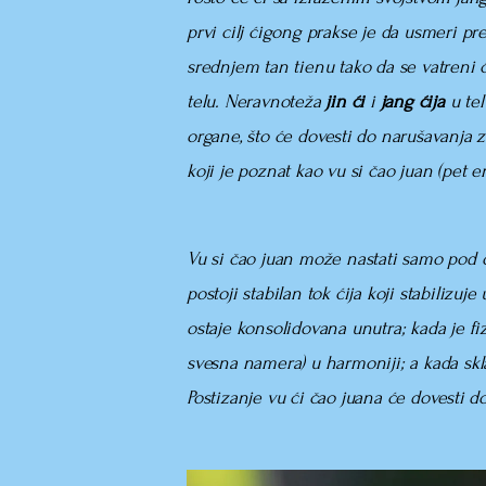
prvi cilj ćigong prakse je da usmeri
pre
srednjem tan tienu tako da se vatreni
telu. Neravnoteža
jin ći
i
jang ćija
u tel
organe, što će dovesti do narušavanja 
koji je poznat kao
vu si čao juan (pet e
Vu si čao juan može nastati samo pod 
postoji stabilan tok ćija koji stabilizuj
ostaje konsolidovana unutra; kada je fi
svesna namera) u harmoniji; a kada skla
Postizanje vu ći čao juana će dovesti do