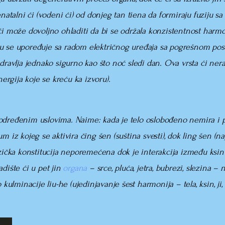
natalni ći (vodeni ći)
od donjeg tan tiena da formiraju fuziju sa
 ći može dovoljno ohladiti da bi se održala konzistentnost har
u se upoređuje sa radom električnog uređaja sa pogrešnom posta
zdravlja jednako sigurno kao što noć sledi dan. Ova vrsta ći ne
nergija koje se kreću ka izvoru)
.
određenim uslovima. Naime: kada je telo oslobođeno nemira i p
e um iz kojeg se aktivira čing šen (suština svesti), dok ling šen (na
zička konstitucija neporemećena dok je interakcija između ksin (
dište ći u pet jin
organa
– srce, pluća, jetra, bubrezi, slezina – 
 kulminacije liu-he (
ujedinjavanje šest harmonija
– tela, ksin, ji