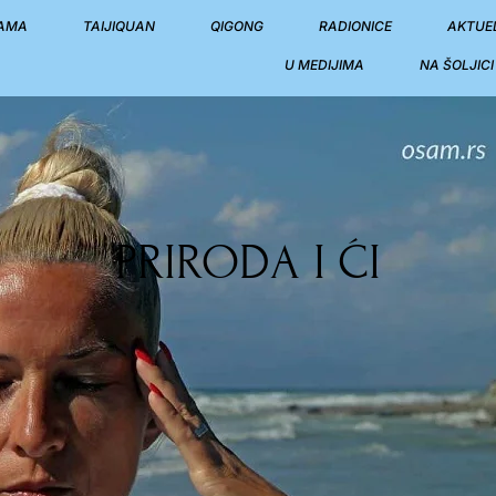
NAMA
TAIJIQUAN
QIGONG
RADIONICE
AKTUE
U MEDIJIMA
NA ŠOLJIC
PRIRODA I ĆI