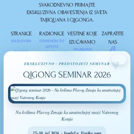
SVAKODNEVNO PRIMAJTE
EKSKLUZIVNA OBAVEŠTENJA IZ SVETA
TAIJIQUANA I QIGONGA.
STRANICE
RADIONICE
VEŠTINE KOJE
ZAPRATITE
NASLOVNA
OSMEHOM DO
IZUČAVAMO
NAS
LEPOTE
TAIJIQUAN
O NAMA
UNUTRAŠNJOSTI
×
QI GONG
BLOG
PRIRODNO
EKSKLUZIVNO · PREDSTOJEĆI SEMINAR
DISANJE -
QIGONG SEMINAR 2026
KONTAKT
KRETANJE ĆIJA
(ENERGIJE)
ZAGRLI DRVO -
ZHAN ZHUANG -
STOJEĆA
MEDITACIJA
Na krilima Plavog Zmaja ka unutrašnjoj snazi Vatrenog
Konja
27–30. jul 2026. · JandaLa, Fruška gora