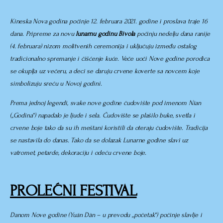
Kineska Nova godina počinje 12. februara 2021. godine i proslava traje 16
dana. Pripreme za novu
lunarnu godinu Bivola
počinju nedelju dana ranije
(4. februara) nizom molitvenih ceremonija i uključuju između ostalog
tradicionalno spremanje i čišćenje kuće. Veče uoči Nove godine porodica
se okuplja uz večeru, a deci se daruju crvene koverte sa novcem koje
simbolizuju sreću u Novoj godini.
Prema jednoj legendi, svake nove godine čudovište pod imenom Nian
(„Godina“) napadalo je ljude i sela. Čudovište se plašilo buke, svetla i
crvene boje tako da su ih meštani koristili da oteraju čudovište. Tradicija
se nastavila do danas. Tako da se dolazak Lunarne godine slavi uz
vatromet, petarde, dekoraciju i odeću crvene boje.
PROLEĆNI FESTIVAL
Danom Nove godine (Yuán Dàn – u prevodu „početak“) počinje slavlje i