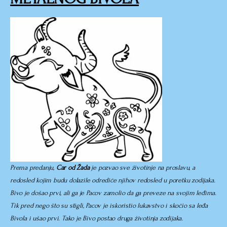
Prema predanju,
Car od Žada
je pozvao sve životinje na proslavu, a
redosled kojim budu dolazile odrediće njihov redosled u poretku zodijaka.
Bivo je došao prvi, ali ga je Pacov zamolio da ga preveze na svojim leđima.
Tik pred nego što su stigli, Pacov je iskoristio lukavstvo i skočio sa leđa
Bivola i ušao prvi. Tako je Bivo postao druga životinja zodijaka.