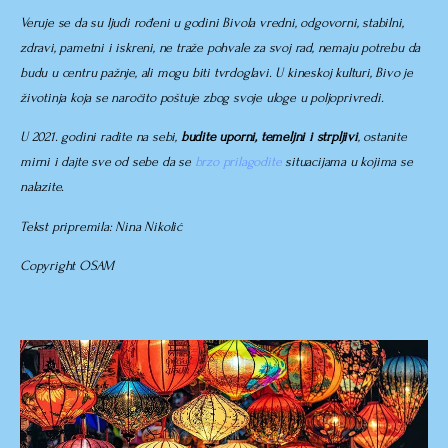
Veruje se da su ljudi rođeni u godini Bivola vredni, odgovorni, stabilni,
zdravi, pametni i iskreni, ne traže pohvale za svoj rad, nemaju potrebu da
budu u centru pažnje, ali mogu biti tvrdoglavi. U kineskoj kulturi, Bivo je
životinja koja se naročito poštuje zbog svoje uloge u poljoprivredi.
U 2021. godini radite na sebi,
budite uporni, temeljni i strpljivi
, ostanite
mirni i dajte sve od sebe da se
brzo prilagodite
situacijama u kojima se
nalazite.
Tekst pripremila:
Nina Nikolić
Copyright OSAM