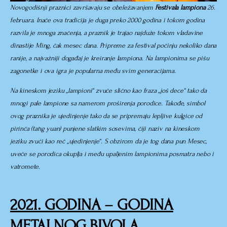
Novogodišnji praznici završavaju se obeležavanjem
Festivala lampiona
26.
februara. Inače ova tradicija je duga preko 2000 godina i tokom godina
razvila je mnoga značenja, a praznik je trajao najduže tokom vladavine
dinastije Ming, čak mesec dana. Pripreme za festival počinju nekoliko dana
ranije, a najvažniji događaj je kreiranje lampiona. Na lampionima se pišu
zagonetke i ova igra je popularna među svim generacijama.
Na kineskom jeziku „lampioni“ zvuče slično kao fraza „još dece“ tako da
mnogi pale lampione sa namerom proširenja porodice. Takođe, simbol
ovog praznika je ujedinjenje tako da se pripremaju lepljive kulgice od
pirinča (tāng yuan) punjene slatkim sosevima, čiji naziv na kineskom
jeziku zvuči kao reč „ujedinjenje“. S obzirom da je tog dana pun Mesec,
uveče se porodica okuplja i među upaljenim lampionima posmatra nebo i
vatromete.
2021. GODINA – GODINA
METALNOG BIVOLA