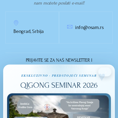
nam možete poslati e-mail!
info@osam.rs
Beograd, Srbija
PRIJAVITE SE ZA NAŠ NEWSLETTER I
SVAKODNEVNO PRIMAJTE
×
EKSKLUZIVNA OBAVEŠTENJA IZ SVETA
EKSKLUZIVNO · PREDSTOJEĆI SEMINAR
TAIJIQUANA I QIGONGA.
QIGONG SEMINAR 2026
STRANICE
RADIONICE
VEŠTINE KOJE
ZAPRATITE
NASLOVNA
OSMEHOM DO
IZUČAVAMO
NAS
LEPOTE
TAIJIQUAN
O NAMA
UNUTRAŠNJOSTI
QI GONG
BLOG
PRIRODNO