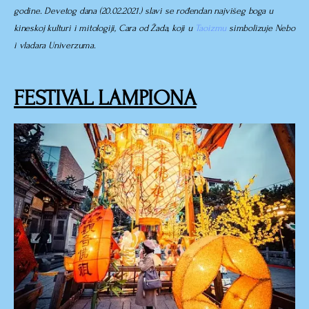
godine. Devetog dana (20.02.2021.) slavi se rođendan najvišeg boga u
kineskoj kulturi i mitologiji, Cara od Žada, koji u
Taoizmu
simbolizuje Nebo
i vladara Univerzuma.
FESTIVAL LAMPIONA