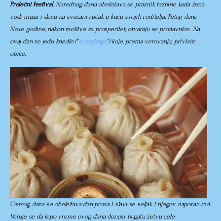
Prolećni festival
. Narednog dana obeležava se praznik tazbine kada žena
vodi muža i decu na svečani ručak u kuću svojih roditelja. Petog dana
Nove godine, nakon molitve za prosperitet, otvaraju se prodavnice. Na
ovaj dan se jedu knedle (“
dumplings
“) koje, prema verovanju, privlače
obilje.
Osmog dana se obeležava dan prosa i slavi se seljak i njegov naporan rad.
Veruje se da lepo vreme ovog dana donosi bogatu žetvu cele