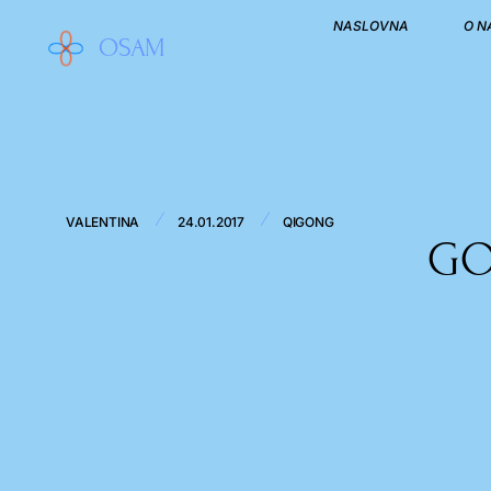
NASLOVNA
O 
OSAM
/
/
VALENTINA
24.01.2017
QIGONG
GO