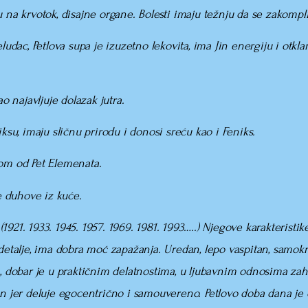
 na krvotok, disajne organe. Bolesti imaju težnju da se zakompli
udac, Petlova supa je izuzetno lekovita, ima Jin energiju i otklanj
o najavljuje dolazak jutra.
ksu, imaju sličnu prirodu i donosi sreću kao i Feniks.
nom od Pet Elemenata.
le duhove iz kuće.
21. 1933. 1945. 1957. 1969. 1981. 1993…..) Njegove karakteristik
detalje, ima dobra moć zapažanja. Uredan, lepo vaspitan, samokr
n, dobar je u praktičnim delatnostima, u ljubavnim odnosima zaht
en jer deluje egocentrično i samouvereno. Petlovo doba dana je 