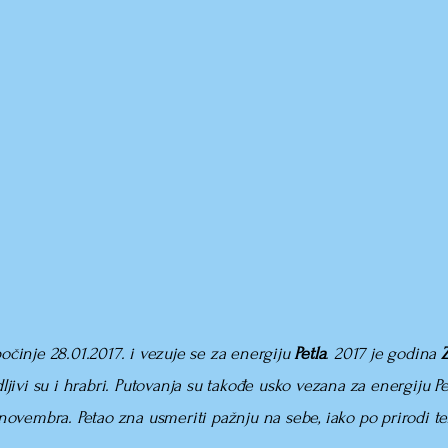
inje 28.01.2017. i vezuje se za energiju
Petla
. 2017 je godina
Z
dljivi su i hrabri. Putovanja su takođe usko vezana za energiju Pet
ovembra. Petao zna usmeriti pažnju na sebe, iako po prirodi te