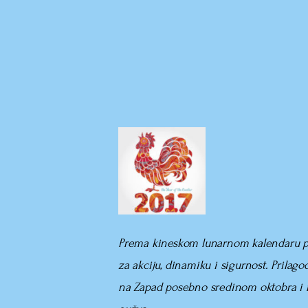
Prema kineskom lunarnom kalendaru poč
za akciju, dinamiku i sigurnost. Prilago
na Zapad posebno sredinom oktobra i n