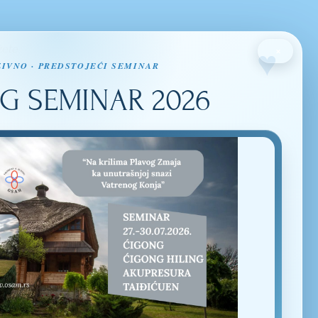
žete
×
IVNO · PREDSTOJEĆI SEMINAR
G SEMINAR 2026
NO PRIMAJTE
A I QIGONGA.
O
ZAPRATITE NAS