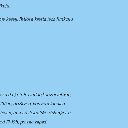
kuju.
a kašalj. Petlova kresta jača funkciju
e su da je introvertan,konzervativan,
itičan, društven, konvencionalan,
evan, ima aristokratsko držanje i u
od 17-19h, pravac zapad