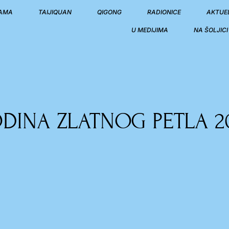
NAMA
TAIJIQUAN
QIGONG
RADIONICE
AKTUE
U MEDIJIMA
NA ŠOLJIC
DINA ZLATNOG PETLA 20