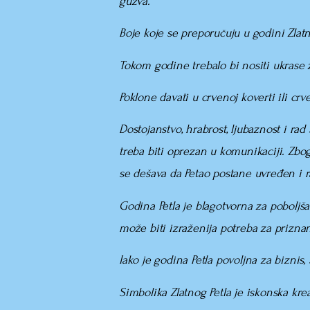
gužva.
Boje koje se preporučuju u godini Zlat
Tokom godine trebalo bi nositi ukrase z
Poklone davati u crvenoj koverti ili cr
Dostojanstvo, hrabrost, ljubaznost i rad
treba biti oprezan u komunikaciji. Zbog
se dešava da Petao postane uvređen i r
Godina Petla je blagotvorna za poboljšan
može biti izraženija potreba za prizna
Iako je godina Petla povoljna za biznis,
Simbolika Zlatnog Petla je iskonska kre