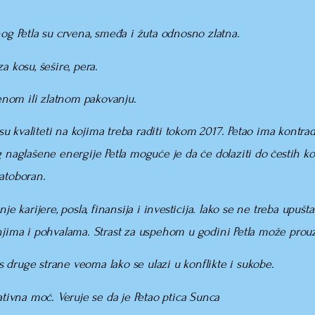
nog Petla su crvena, smeđa i žuta odnosno zlatna.
a kosu, šešire, pera.
venom ili zlatnom pakovanju.
 su kvaliteti na kojima treba raditi tokom 2017. Petao ima kontra
 naglašene energije Petla moguće je da će dolaziti do čestih kon
atoboran.
je karijere, posla, finansija i investicija. Iako se ne treba upušt
njima i pohvalama. Strast za uspehom u godini Petla može prouz
 s druge strane veoma lako se ulazi u konflikte i sukobe.
ativna moć. Veruje se da je Petao ptica Sunca