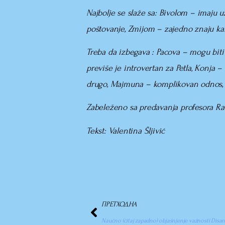
Najbolje se slaže sa:
Bivolom – imaju u
poštovanje, Zmijom – zajedno znaju ka
Treba da izbegava
: Pacova – mogu biti
previše je introvertan za Petla, Konja 
drugo, Majmuna – komplikovan odnos, m
Zabeleženo sa predavanja profesora Rad
Tekst: Valentina Šljivić
ПРЕТХОДНА
Naučno (čitaj zapadno) objašnjenje važnosti Disan