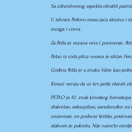
Sa zdravstvenog aspekta obratiti pažnju
U ishrani Petlovo meso jača slezinu i žel
mozga i creva.
Za Petla je vezana vera i poverenje. Peta
Petao iz roda ptica veoma je sličan Feni
Godina Petla je u znaku Vatre kao jed
Kinezi veruju da će krv petla oterati z
PETAO je 10. znak kineskog horoskopa (19
diskretan, seksepilian, usredsređen na 
nezavisan, ne podnosi kritike, poslova
stalnom je pokretu. Nije naročto omilj