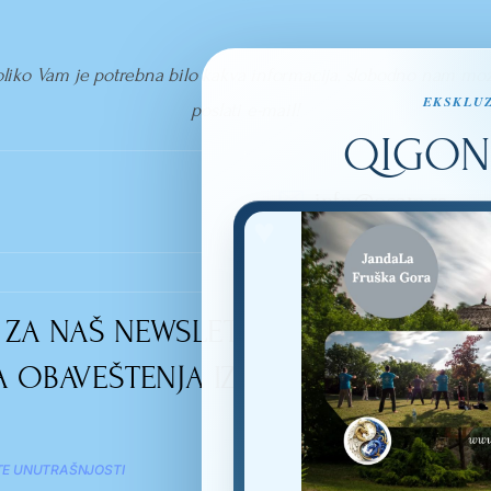
liko Vam je potrebna bilo kakva informacija, slobodno nam mo
EKSKLUZ
poslati e-mail!
QIGON
info@osam.rs
SE ZA NAŠ NEWSLETTER I SVAKODNEV
 OBAVEŠTENJA IZ SVETA TAIJIQUAN
VEŠTINE KOJE IZUČAVAM
E UNUTRAŠNJOSTI
TAIJIQUAN