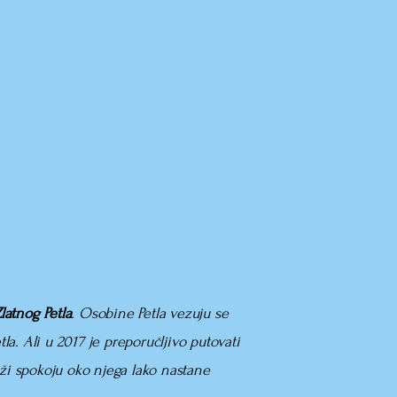
latnog Petla
. Osobine Petla vezuju se
la. Ali u 2017 je preporučljivo putovati
ži spokoju oko njega lako nastane