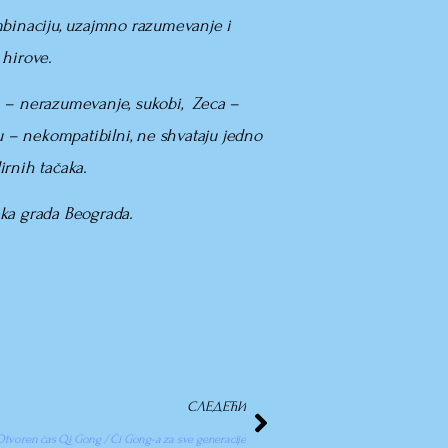
binaciju, uzajmno razumevanje i
 hirove.
ra – nerazumevanje, sukobi, Zeca –
cu – nekompatibilni, ne shvataju jedno
rnih tačaka.
eka grada Beograda.
СЛЕДЕЋИ
tvoren čas Qi Gong / Ći Gong-a za sve generacije