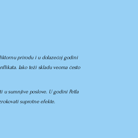
diktornu prirodu i u dolazećoj godini
flikata. Iako teži skladu veoma često
ati u sumnjive poslove. U godini Petla
rokovati suprotne efekte.