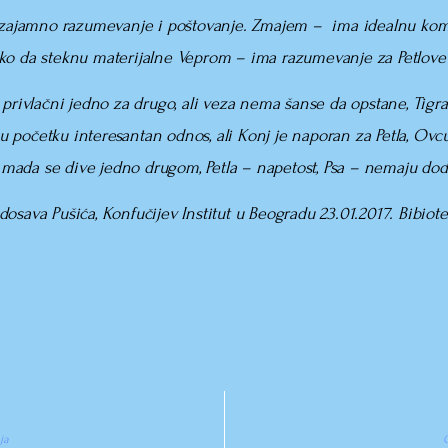
zajamno razumevanje i poštovanje. Zmajem – ima idealnu kom
ko da steknu materijalne Veprom – ima razumevanje za Petlove
 privlačni jedno za drugo, ali veza nema šanse da opstane, Tig
– u početku interesantan odnos, ali Konj je naporan za Petla, Ov
ada se dive jedno drugom, Petla – napetost, Psa – nemaju dodi
osava Pušića, Konfučijev Institut u Beogradu 23.01.2017. Bibiot
ja
O