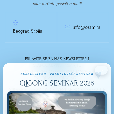
nam možete poslati e-mail!
info@osam.rs
Beograd, Srbija
PRIJAVITE SE ZA NAŠ NEWSLETTER I
SVAKODNEVNO PRIMAJTE
×
EKSKLUZIVNA OBAVEŠTENJA IZ SVETA
EKSKLUZIVNO · PREDSTOJEĆI SEMINAR
TAIJIQUANA I QIGONGA.
QIGONG SEMINAR 2026
STRANICE
RADIONICE
VEŠTINE KOJE
ZAPRATITE
NASLOVNA
OSMEHOM DO
IZUČAVAMO
NAS
LEPOTE
TAIJIQUAN
O NAMA
UNUTRAŠNJOSTI
QI GONG