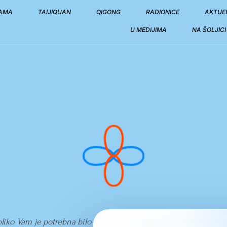
NAMA
TAIJIQUAN
QIGONG
RADIONICE
AKTUE
U MEDIJIMA
NA ŠOLJIC
liko Vam je potrebna bilo kakva informacija, slobodno nam mo