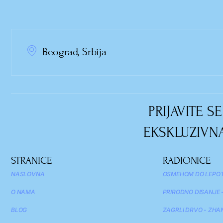
Beograd, Srbija
PRIJAVITE 
EKSKLUZIVNA
STRANICE
RADIONICE
NASLOVNA
OSMEHOM DO LEPOT
O NAMA
PRIRODNO DISANJE -
BLOG
ZAGRLI DRVO - ZHA