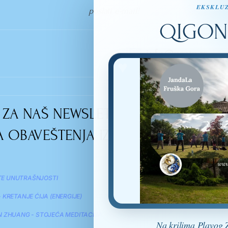
EKSKLUZ
poslati e-mail!
QIGON
info@osam.rs
SE ZA NAŠ NEWSLETTER I SVAKODNEV
 OBAVEŠTENJA IZ SVETA TAIJIQUAN
VEŠTINE KOJE IZUČAVAM
E UNUTRAŠNJOSTI
TAIJIQUAN
 KRETANJE ĆIJA (ENERGIJE)
QI GONG
N ZHUANG - STOJEĆA MEDITACIJA
Na krilima Plavog 