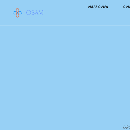
NASLOVNA
O 
OSAM
Uko