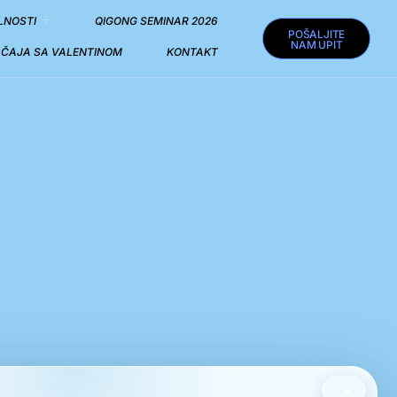
LNOSTI
QIGONG SEMINAR 2026
POŠALJITE
NAM UPIT
I ČAJA SA VALENTINOM
KONTAKT
žete
×