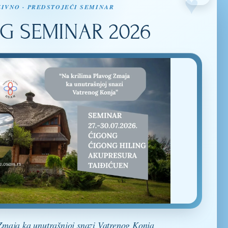
IVNO · PREDSTOJEĆI SEMINAR
G SEMINAR 2026
NO PRIMAJTE
A I QIGONGA.
O
ZAPRATITE NAS
Zmaja ka unutrašnjoj snazi Vatrenog Konja