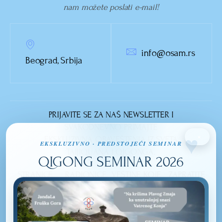
nam možete poslati e-mail!
info@osam.rs
Beograd, Srbija
PRIJAVITE SE ZA NAŠ NEWSLETTER I
SVAKODNEVNO PRIMAJTE
×
EKSKLUZIVNA OBAVEŠTENJA IZ SVETA
EKSKLUZIVNO · PREDSTOJEĆI SEMINAR
TAIJIQUANA I QIGONGA.
QIGONG SEMINAR 2026
STRANICE
RADIONICE
VEŠTINE KOJE
ZAPRATITE
NASLOVNA
OSMEHOM DO
IZUČAVAMO
NAS
LEPOTE
TAIJIQUAN
O NAMA
UNUTRAŠNJOSTI
QI GONG