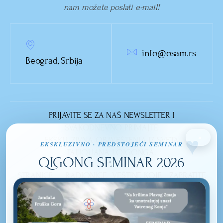
nam možete poslati e-mail!
info@osam.rs
Beograd, Srbija
PRIJAVITE SE ZA NAŠ NEWSLETTER I
SVAKODNEVNO PRIMAJTE
×
EKSKLUZIVNA OBAVEŠTENJA IZ SVETA
EKSKLUZIVNO · PREDSTOJEĆI SEMINAR
TAIJIQUANA I QIGONGA.
QIGONG SEMINAR 2026
STRANICE
RADIONICE
VEŠTINE KOJE
ZAPRATITE
NASLOVNA
OSMEHOM DO
IZUČAVAMO
NAS
LEPOTE
TAIJIQUAN
O NAMA
UNUTRAŠNJOSTI
QI GONG