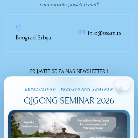
nam možete poslati e-mail!
info@osam.rs
Beograd, Srbija
PRIJAVITE SE ZA NAŠ NEWSLETTER I
SVAKODNEVNO PRIMAJTE
×
EKSKLUZIVNA OBAVEŠTENJA IZ SVETA
EKSKLUZIVNO · PREDSTOJEĆI SEMINAR
TAIJIQUANA I QIGONGA.
QIGONG SEMINAR 2026
STRANICE
RADIONICE
VEŠTINE KOJE
ZAPRATITE
NASLOVNA
OSMEHOM DO
IZUČAVAMO
NAS
LEPOTE
TAIJIQUAN
O NAMA
UNUTRAŠNJOSTI
QI GONG