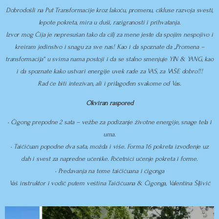
Dobrodošli na Put Transformacije kroz lakoću, promenu, cikluse razvoja svesti,
lepote pokreta, mira u duši, razigranosti i prihvatanja.
Izvor mog Ćija je nepresušan tako da cilj za mene jeste da spojim nespojivo i
kreiram jedinstvo i snagu za sve nas! Kao i da spoznate da „Promena –
transformacija“ u svima nama postoji i da se stalno smenjuje YIN & YANG, kao
i da spoznate kako ustvari energije uvek rade za VAS, za VAŠE dobro!!!
Rad će biti intezivan, ali i prilagođen svakome od Vas.
Okviran raspored
• Ćigong prepodne 2 sata – vežbe za podizanje životne energije, snage tela i
uma.
• Taičičuan popodne dva sata, možda i više. Forma 16 pokreta izvođenje uz
dah i svest za napredne učenike. Početnici učenje pokreta i forme.
• Predavanja na teme taičičuana i ćigonga
Vaš instruktor i vodič putem veština Taičičuana & Ćigonga, Valentina Šljivić