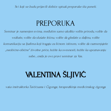
Svi koji se budu prijavili dobiće spisak preporuke šta poneti.
PREPORUKA
Seminar je namenjen svima, međutim samo ukoliko volite prirodu, volite da
vežbate, volite da slušate tišinu, volite da gledate u daljinu, volite
komunikaciju sa ljudima koji tragaju za ličnom istinom, volite da razmenjujete
„neobično-obične“ životne priče, težite ka svesnosti, težite ka upoznavanju
sebe…onda je ovo pravi seminar za Vas.
VALENTINA ŠLJIVIĆ
vaša instruktorka Taičičuana i Ćigonga; terapeutkinja medicinskog ćigonga