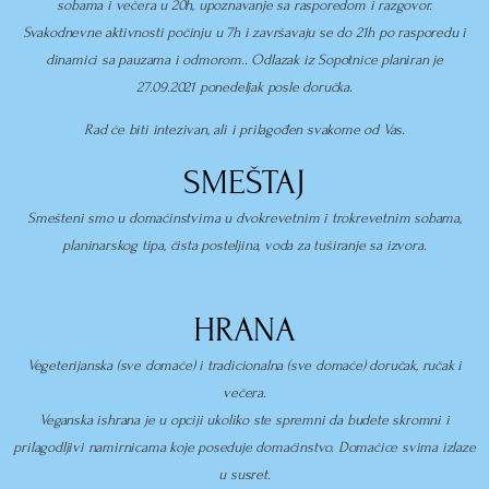
sobama i večera u 20h, upoznavanje sa rasporedom i razgovor.
Svakodnevne aktivnosti počinju u 7h i završavaju se do 21h po rasporedu i
dinamici sa pauzama i odmorom.. Odlazak iz Sopotnice planiran je
27.09.2021 ponedeljak posle doručka.
Rad će biti intezivan, ali i prilagođen svakome od Vas.
SMEŠTAJ
Smešteni smo u domaćinstvima u dvokrevetnim i trokrevetnim sobama,
planinarskog tipa, čista posteljina, voda za tuširanje sa izvora.
HRANA
Vegeterijanska (sve domaće) i tradicionalna (sve domaće) doručak, ručak i
večera.
Veganska ishrana je u opciji ukoliko ste spremni da budete skromni i
prilagodljivi namirnicama koje poseduje domaćinstvo. Domaćice svima izlaze
u susret.