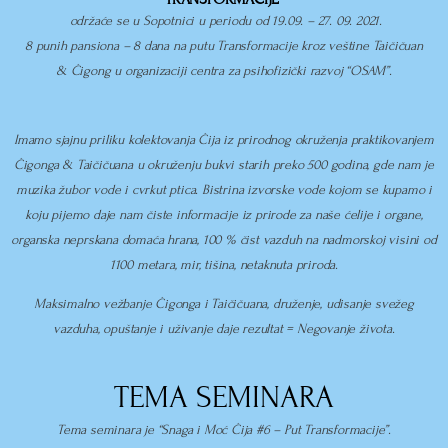
održaće se u Sopotnici u periodu od 19.09. – 27. 09. 2021.
8 punih pansiona – 8 dana na putu Transformacije kroz veštine Taičičuan
& Ćigong u organizaciji centra za psihofizički razvoj “OSAM”.
Imamo sjajnu priliku kolektovanja Ćija iz prirodnog okruženja praktikovanjem
Ćigonga & Taičičuana u okruženju bukvi starih preko 500 godina, gde nam je
muzika žubor vode i cvrkut ptica. Bistrina izvorske vode kojom se kupamo i
koju pijemo daje nam čiste informacije iz prirode za naše ćelije i organe,
organska neprskana domaća hrana, 100 % čist vazduh na nadmorskoj visini od
1100 metara, mir, tišina, netaknuta priroda.
Maksimalno vežbanje Ćigonga i Taičičuana, druženje, udisanje svežeg
vazduha, opuštanje i uživanje daje rezultat = Negovanje života.
TEMA SEMINARA
Tema seminara je “Snaga i Moć Ćija #6 – Put Transformacije”.