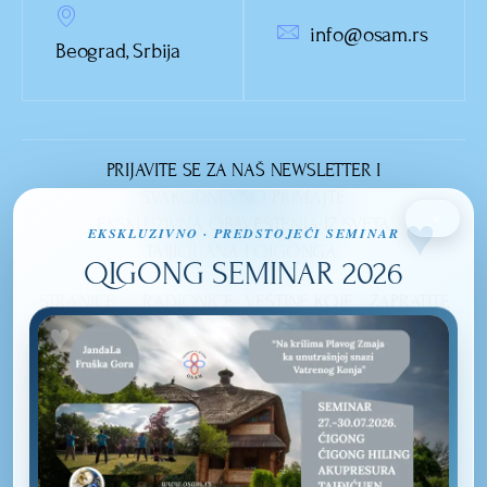
info@osam.rs
Beograd, Srbija
PRIJAVITE SE ZA NAŠ NEWSLETTER I
SVAKODNEVNO PRIMAJTE
×
EKSKLUZIVNA OBAVEŠTENJA IZ SVETA
EKSKLUZIVNO · PREDSTOJEĆI SEMINAR
TAIJIQUANA I QIGONGA.
QIGONG SEMINAR 2026
STRANICE
RADIONICE
VEŠTINE KOJE
ZAPRATITE
NASLOVNA
OSMEHOM DO
IZUČAVAMO
NAS
LEPOTE
TAIJIQUAN
O NAMA
UNUTRAŠNJOSTI
QI GONG
BLOG
PRIRODNO
DISANJE -
KONTAKT
KRETANJE ĆIJA
(ENERGIJE)