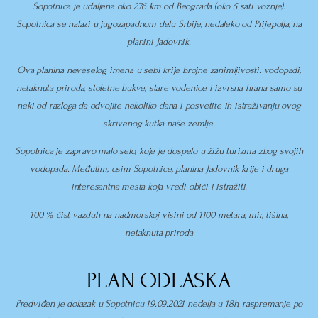
Sopotnica je udaljena oko 276 km od Beograda (oko 5 sati vožnje).
Sopotnica se nalazi u jugozapadnom delu Srbije, nedaleko od Prijepolja, na
planini Jadovnik.
Ova planina neveselog imena u sebi krije brojne zanimljivosti: vodopadi,
netaknuta priroda, stoletne bukve, stare vodenice i izvrsna hrana samo su
neki od razloga da odvojite nekoliko dana i posvetite ih istraživanju ovog
skrivenog kutka naše zemlje.
Sopotnica je zapravo malo selo, koje je dospelo u žižu turizma zbog svojih
vodopada. Međutim, osim Sopotnice, planina Jadovnik krije i druga
interesantna mesta koja vredi obići i istražiti.
100 % čist vazduh na nadmorskoj visini od 1100 metara, mir, tišina,
netaknuta priroda
PLAN ODLASKA
Predviđen je dolazak u Sopotnicu 19.09.2021 nedelja u 18h, raspremanje po